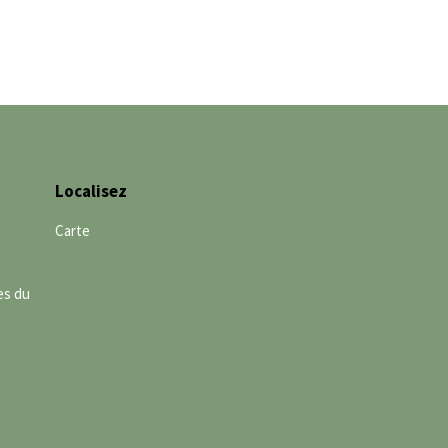
Localisez
Carte
es du