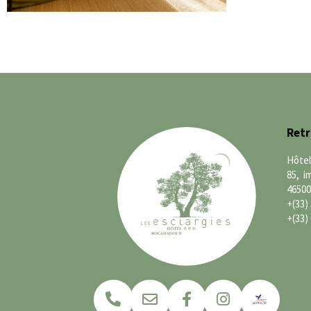
Ret
Hôtel
85, i
4650
+(33) 
+(33) 