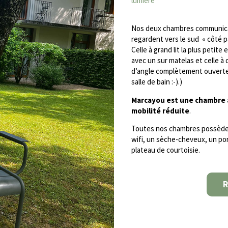
lumière
Nos deux chambres communican
regardent vers le sud « côté pa
Celle à grand lit la plus petite
avec un sur matelas et celle à
d’angle complètement ouverte 
salle de bain :-).)
Marcayou est une chambre a
mobilité réduite
.
Toutes nos chambres possèdent 
wifi, un sèche-cheveux, un por
plateau de courtoisie.
R